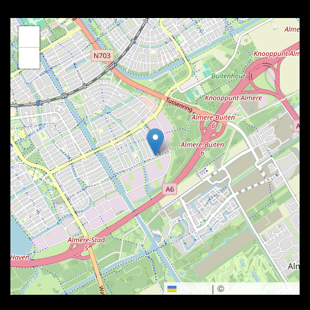
+
−
Leaflet
|
©
OpenStreetMap